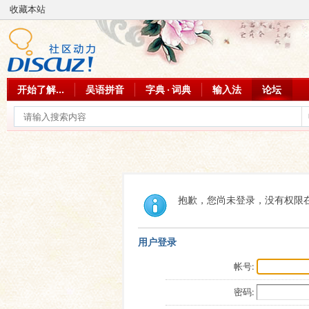
收藏本站
开始了解...
吴语拼音
字典 · 词典
输入法
论坛
抱歉，您尚未登录，没有权限
用户登录
帐号:
密码: