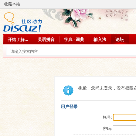
收藏本站
开始了解...
吴语拼音
字典 · 词典
输入法
论坛
抱歉，您尚未登录，没有权限
用户登录
帐号:
密码: