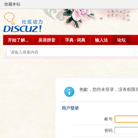
收藏本站
开始了解...
吴语拼音
字典 · 词典
输入法
论坛
抱歉，您尚未登录，没有权限
用户登录
帐号:
密码: