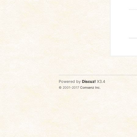
Powered by
Discuz!
X3.4
© 2001-2017
Comsenz Inc.