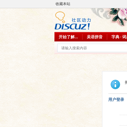
收藏本站
开始了解...
吴语拼音
字典 · 
用户登录