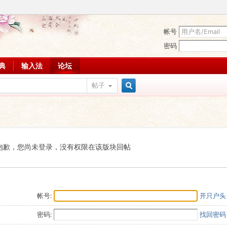
帐号
密码
词典
输入法
论坛
帖子
搜
索
抱歉，您尚未登录，没有权限在该版块回帖
帐号:
开只户头
密码:
找回密码