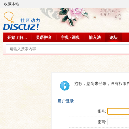
收藏本站
开始了解...
吴语拼音
字典 · 词典
输入法
论坛
抱歉，您尚未登录，没有权限
用户登录
帐号:
密码: