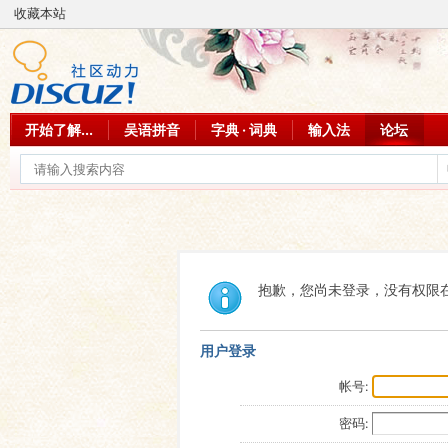
收藏本站
开始了解...
吴语拼音
字典 · 词典
输入法
论坛
抱歉，您尚未登录，没有权限
用户登录
帐号:
密码: