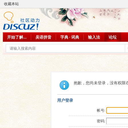
收藏本站
开始了解...
吴语拼音
字典 · 词典
输入法
论坛
抱歉，您尚未登录，没有权限
用户登录
帐号:
密码: