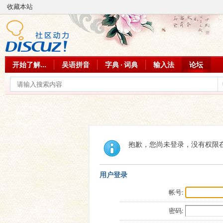
收藏本站
开始了解...
吴语拼音
字典 · 词典
输入法
论坛
抱歉，您尚未登录，没有权限
用户登录
帐号:
密码: