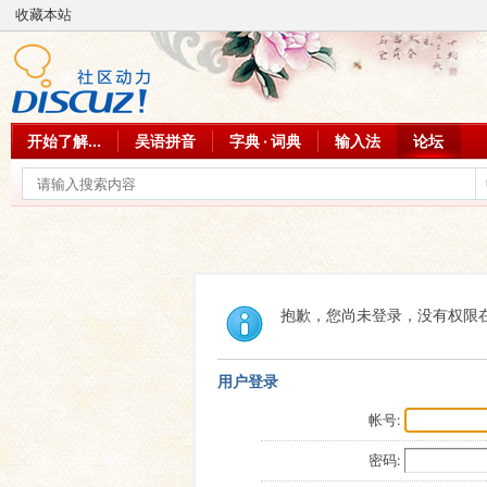
收藏本站
开始了解...
吴语拼音
字典 · 词典
输入法
论坛
抱歉，您尚未登录，没有权限
用户登录
帐号:
密码: