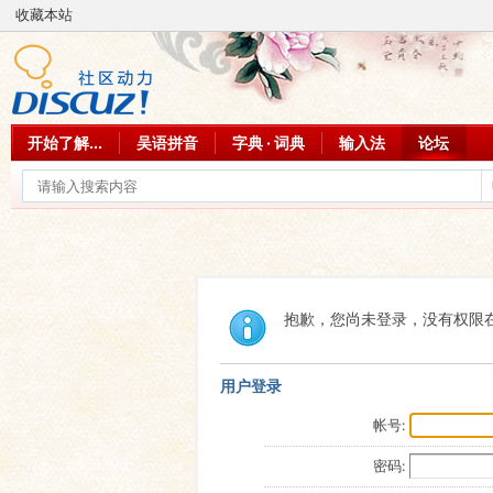
收藏本站
开始了解...
吴语拼音
字典 · 词典
输入法
论坛
抱歉，您尚未登录，没有权限
用户登录
帐号:
密码: