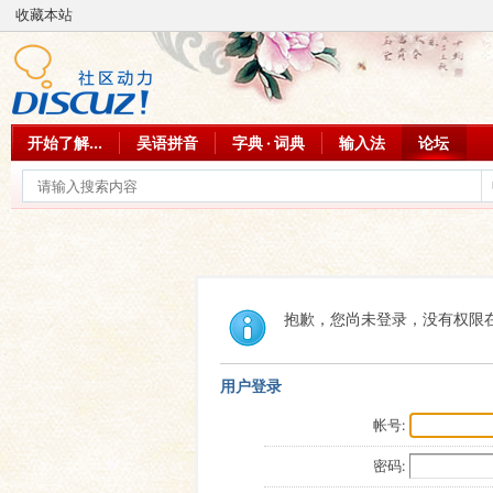
收藏本站
开始了解...
吴语拼音
字典 · 词典
输入法
论坛
抱歉，您尚未登录，没有权限
用户登录
帐号:
密码: