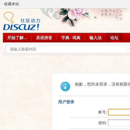
收藏本站
开始了解...
吴语拼音
字典 · 词典
输入法
论坛
抱歉，您尚未登录，没有权限
用户登录
帐号:
密码: