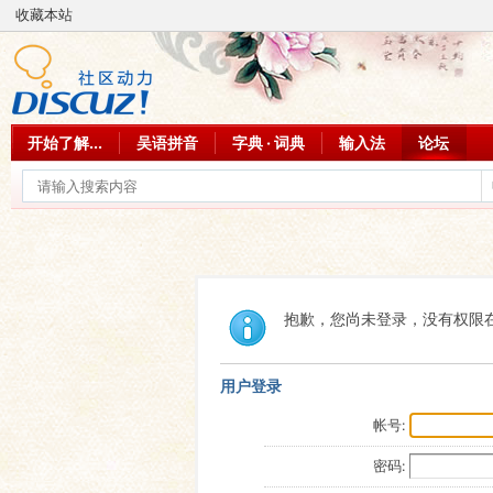
收藏本站
开始了解...
吴语拼音
字典 · 词典
输入法
论坛
抱歉，您尚未登录，没有权限
用户登录
帐号:
密码: