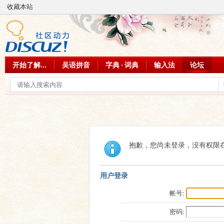
收藏本站
开始了解...
吴语拼音
字典 · 词典
输入法
论坛
抱歉，您尚未登录，没有权限
用户登录
帐号:
密码: