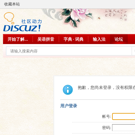
收藏本站
开始了解...
吴语拼音
字典 · 词典
输入法
论坛
抱歉，您尚未登录，没有权限
用户登录
帐号:
密码: