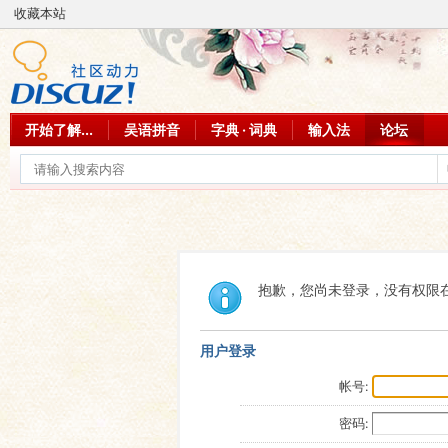
收藏本站
开始了解...
吴语拼音
字典 · 词典
输入法
论坛
抱歉，您尚未登录，没有权限
用户登录
帐号:
密码: