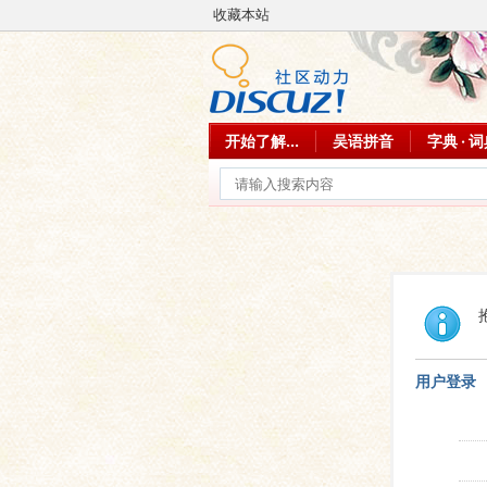
收藏本站
开始了解...
吴语拼音
字典 · 
用户登录