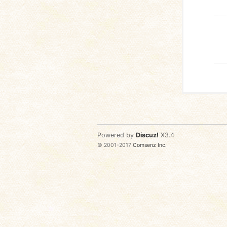
Powered by
Discuz!
X3.4
© 2001-2017
Comsenz Inc.