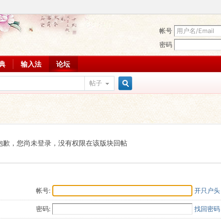
帐号
密码
词典
输入法
论坛
帖子
搜
索
抱歉，您尚未登录，没有权限在该版块回帖
帐号:
开只户头
密码:
找回密码