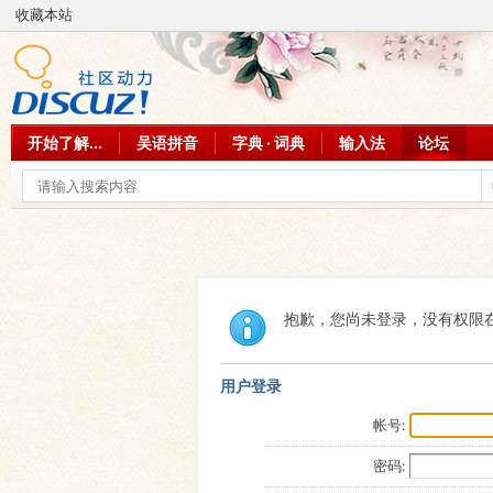
收藏本站
开始了解...
吴语拼音
字典 · 词典
输入法
论坛
抱歉，您尚未登录，没有权限
用户登录
帐号:
密码: