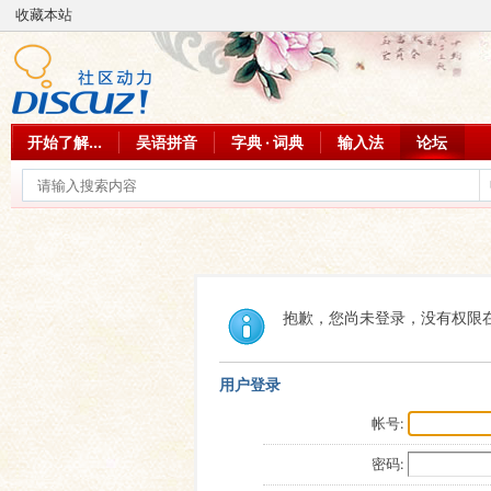
收藏本站
开始了解...
吴语拼音
字典 · 词典
输入法
论坛
抱歉，您尚未登录，没有权限
用户登录
帐号:
密码: