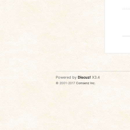
Powered by
Discuz!
X3.4
© 2001-2017
Comsenz Inc.