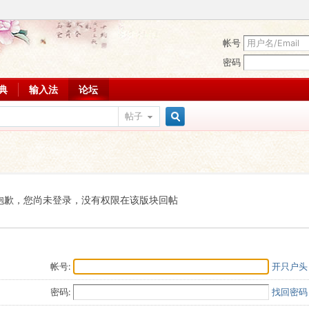
帐号
密码
词典
输入法
论坛
帖子
搜
索
抱歉，您尚未登录，没有权限在该版块回帖
帐号:
开只户头
密码:
找回密码