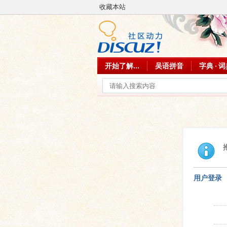
收藏本站
开始了解...
吴语拼音
字典 · 
用户登录