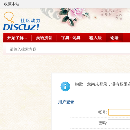
收藏本站
开始了解...
吴语拼音
字典 · 词典
输入法
论坛
抱歉，您尚未登录，没有权限
用户登录
帐号:
密码: