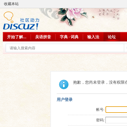
收藏本站
开始了解...
吴语拼音
字典 · 词典
输入法
论坛
抱歉，您尚未登录，没有权限
用户登录
帐号:
密码: