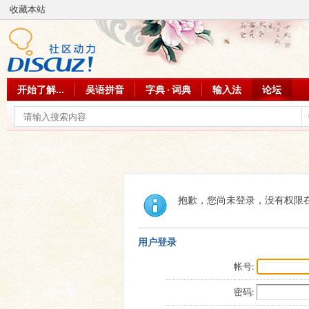
收藏本站
开始了解...
吴语拼音
字典 · 词典
输入法
论坛
抱歉，您尚未登录，没有权限
用户登录
帐号:
密码: