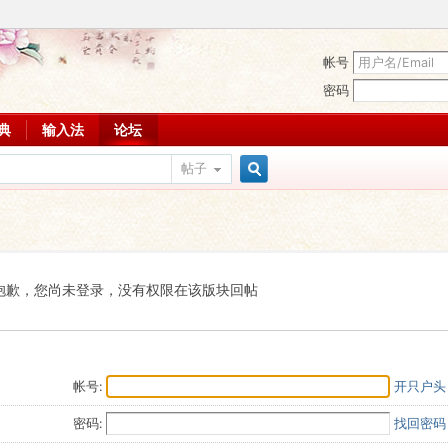
帐号
密码
词典
输入法
论坛
帖子
搜
索
抱歉，您尚未登录，没有权限在该版块回帖
帐号:
开只户头
密码:
找回密码