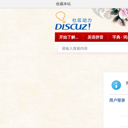
收藏本站
开始了解...
吴语拼音
字典 · 
用户登录