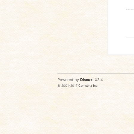
Powered by
Discuz!
X3.4
© 2001-2017
Comsenz Inc.