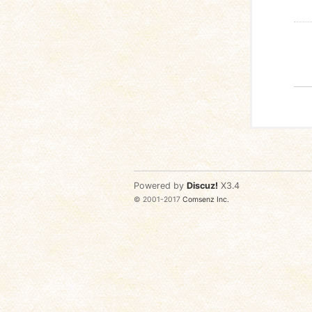
Powered by
Discuz!
X3.4
© 2001-2017
Comsenz Inc.