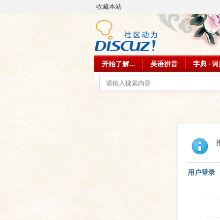
收藏本站
开始了解...
吴语拼音
字典 · 
用户登录