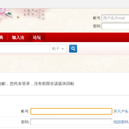
帐号
密码
词典
输入法
论坛
帖子
搜
索
抱歉，您尚未登录，没有权限在该版块回帖
帐号:
开只户头
密码:
找回密码