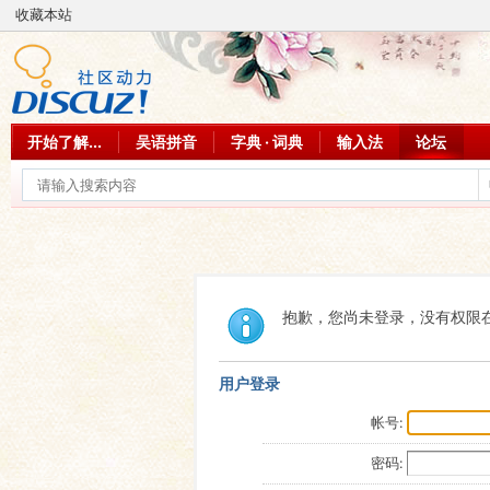
收藏本站
开始了解...
吴语拼音
字典 · 词典
输入法
论坛
抱歉，您尚未登录，没有权限
用户登录
帐号:
密码: