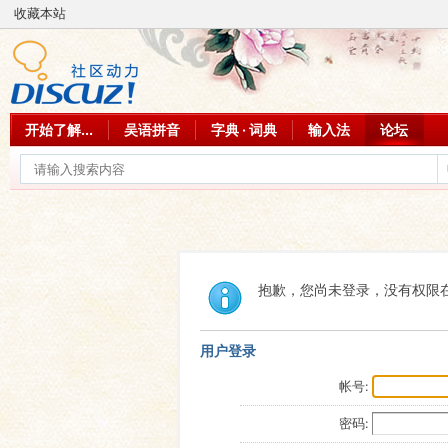
收藏本站
开始了解...
吴语拼音
字典 · 词典
输入法
论坛
抱歉，您尚未登录，没有权限
用户登录
帐号:
密码: