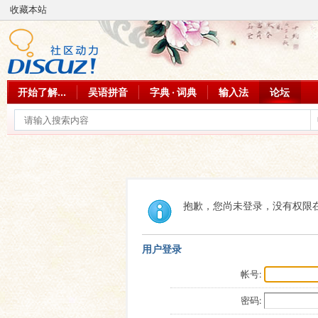
收藏本站
开始了解...
吴语拼音
字典 · 词典
输入法
论坛
抱歉，您尚未登录，没有权限
用户登录
帐号:
密码: