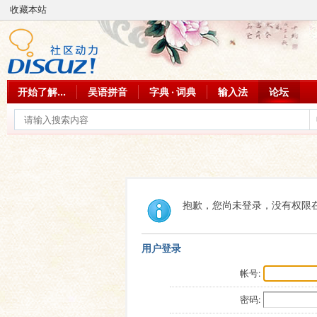
收藏本站
开始了解...
吴语拼音
字典 · 词典
输入法
论坛
抱歉，您尚未登录，没有权限
用户登录
帐号:
密码: