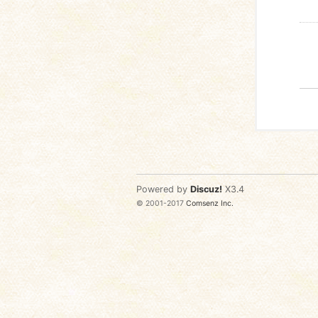
Powered by
Discuz!
X3.4
© 2001-2017
Comsenz Inc.