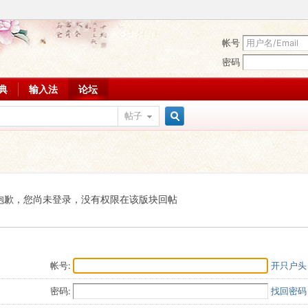
帐号
密码
词典
输入法
论坛
帖子
搜
索
抱歉，您尚未登录，没有权限在该版块回帖
帐号:
开只户头
密码:
找回密码