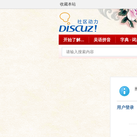
收藏本站
开始了解...
吴语拼音
字典 · 
用户登录