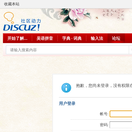
收藏本站
开始了解...
吴语拼音
字典 · 词典
输入法
论坛
抱歉，您尚未登录，没有权限
用户登录
帐号:
密码: