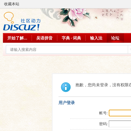
收藏本站
开始了解...
吴语拼音
字典 · 词典
输入法
论坛
抱歉，您尚未登录，没有权限
用户登录
帐号:
密码: