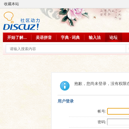
收藏本站
开始了解...
吴语拼音
字典 · 词典
输入法
论坛
抱歉，您尚未登录，没有权限
用户登录
帐号:
密码: