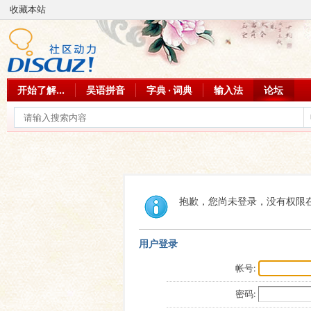
收藏本站
开始了解...
吴语拼音
字典 · 词典
输入法
论坛
抱歉，您尚未登录，没有权限
用户登录
帐号:
密码: