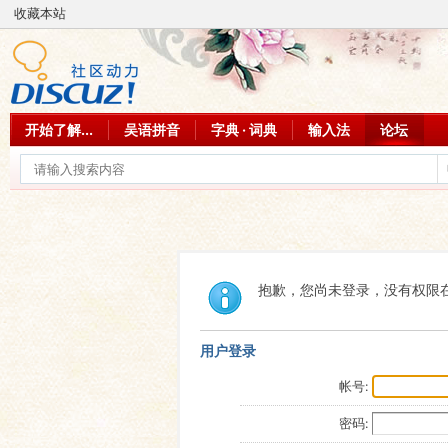
收藏本站
开始了解...
吴语拼音
字典 · 词典
输入法
论坛
抱歉，您尚未登录，没有权限
用户登录
帐号:
密码: