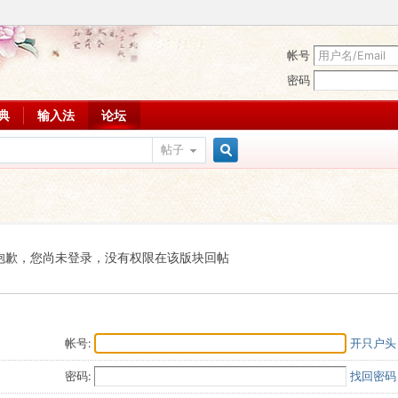
帐号
密码
词典
输入法
论坛
帖子
搜
索
抱歉，您尚未登录，没有权限在该版块回帖
帐号:
开只户头
密码:
找回密码