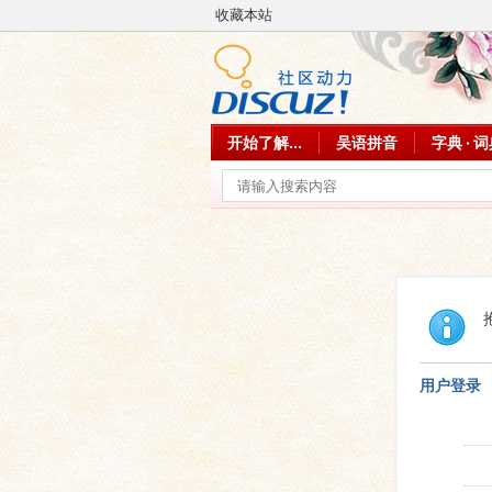
收藏本站
开始了解...
吴语拼音
字典 · 
用户登录