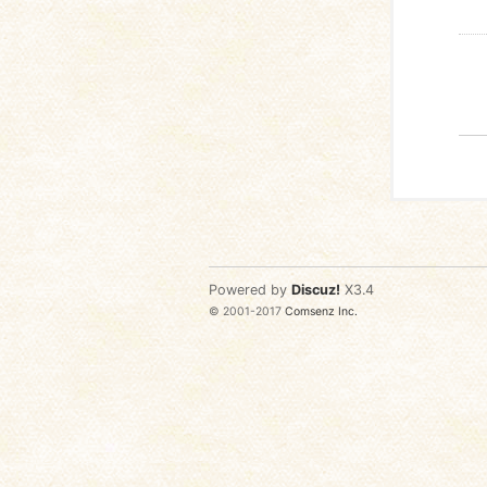
Powered by
Discuz!
X3.4
© 2001-2017
Comsenz Inc.