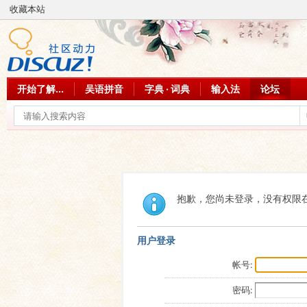
收藏本站
开始了解...
吴语拼音
字典 · 词典
输入法
论坛
抱歉，您尚未登录，没有权限
用户登录
帐号:
密码: