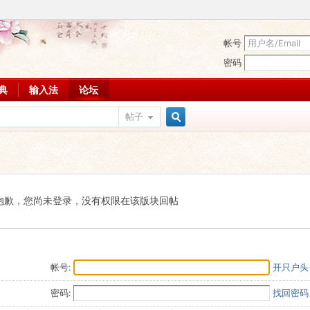
帐号
密码
词典
输入法
论坛
帖子
搜
索
抱歉，您尚未登录，没有权限在该版块回帖
帐号:
开只户头
密码:
找回密码