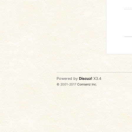
Powered by
Discuz!
X3.4
© 2001-2017
Comsenz Inc.