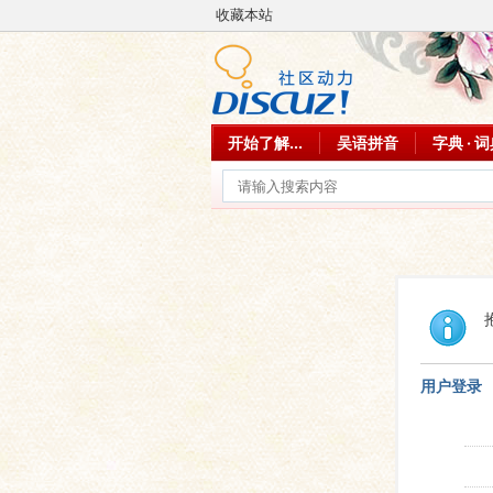
收藏本站
开始了解...
吴语拼音
字典 · 
用户登录