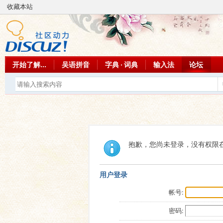
收藏本站
开始了解...
吴语拼音
字典 · 词典
输入法
论坛
抱歉，您尚未登录，没有权限
用户登录
帐号:
密码: