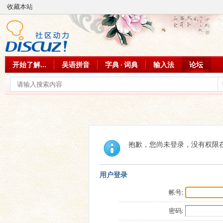
收藏本站
开始了解...
吴语拼音
字典 · 词典
输入法
论坛
抱歉，您尚未登录，没有权限
用户登录
帐号:
密码: