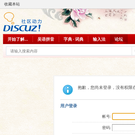
收藏本站
开始了解...
吴语拼音
字典 · 词典
输入法
论坛
抱歉，您尚未登录，没有权限
用户登录
帐号:
密码: