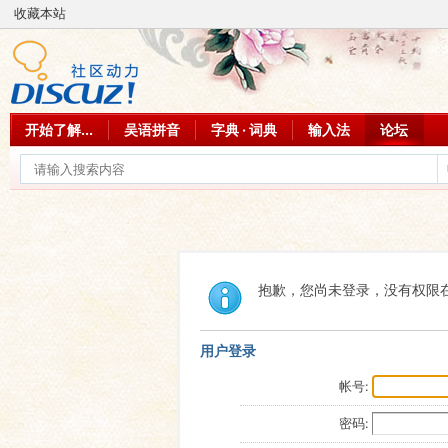
收藏本站
开始了解...
吴语拼音
字典 · 词典
输入法
论坛
抱歉，您尚未登录，没有权限
用户登录
帐号:
密码: