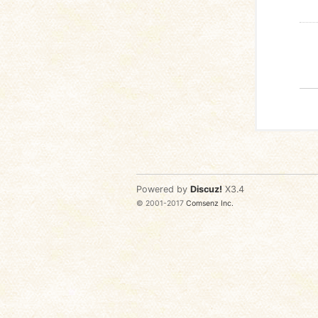
Powered by
Discuz!
X3.4
© 2001-2017
Comsenz Inc.