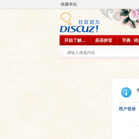
收藏本站
开始了解...
吴语拼音
字典 · 
用户登录