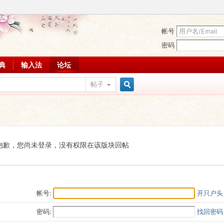
帐号
密码
词典
输入法
论坛
帖子
搜
索
抱歉，您尚未登录，没有权限在该版块回帖
帐号:
开只户头
密码:
找回密码