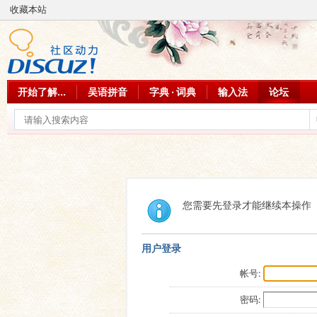
收藏本站
开始了解...
吴语拼音
字典 · 词典
输入法
论坛
您需要先登录才能继续本操作
用户登录
帐号:
密码: