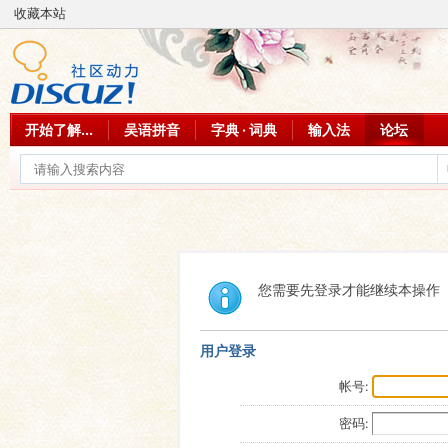
收藏本站
开始了解...
吴语拼音
字典 · 词典
输入法
论坛
您需要先登录才能继续本操作
用户登录
帐号:
密码: