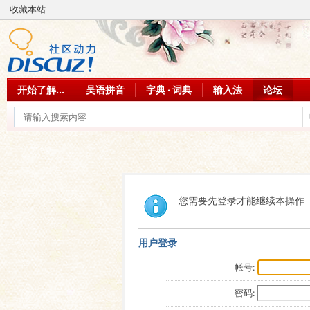
收藏本站
开始了解...
吴语拼音
字典 · 词典
输入法
论坛
您需要先登录才能继续本操作
用户登录
帐号:
密码: