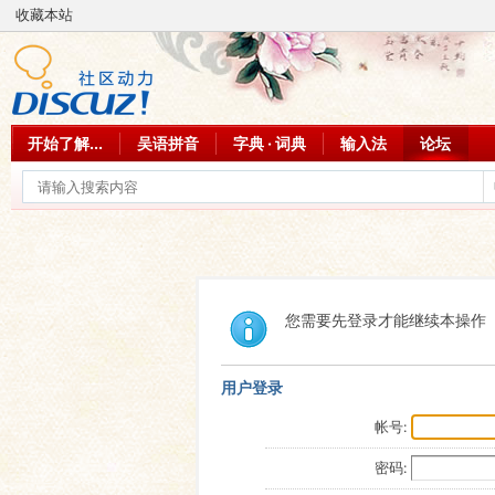
收藏本站
开始了解...
吴语拼音
字典 · 词典
输入法
论坛
您需要先登录才能继续本操作
用户登录
帐号:
密码: