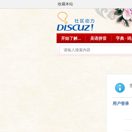
收藏本站
开始了解...
吴语拼音
字典 · 
用户登录