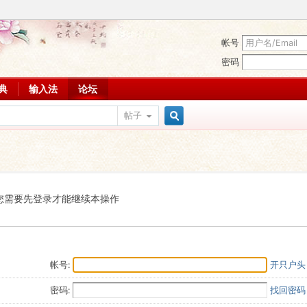
帐号
密码
词典
输入法
论坛
帖子
搜
索
您需要先登录才能继续本操作
帐号:
开只户头
密码:
找回密码