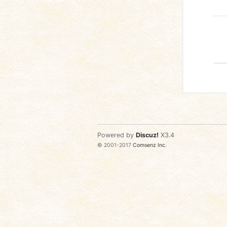
Powered by
Discuz!
X3.4
© 2001-2017
Comsenz Inc.