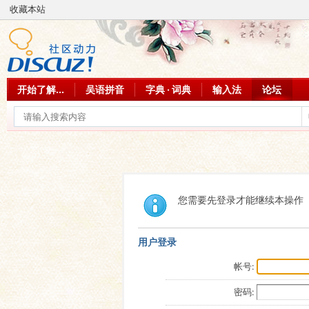
收藏本站
开始了解...
吴语拼音
字典 · 词典
输入法
论坛
您需要先登录才能继续本操作
用户登录
帐号:
密码: