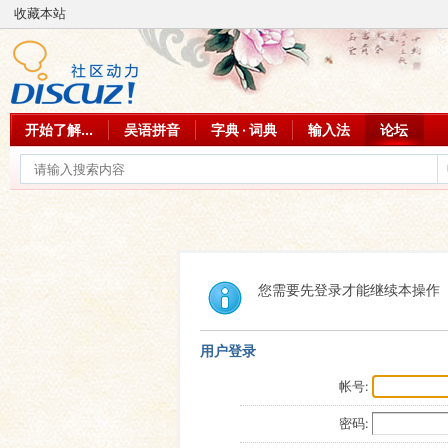
收藏本站
开始了解...
吴语拼音
字典 · 词典
输入法
论坛
您需要先登录才能继续本操作
用户登录
帐号:
密码: